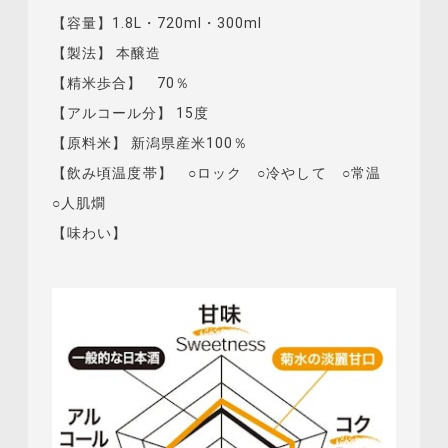
【容量】1.8L・720ml・300ml
【製法】 本醸造
【精米歩合】 70％
【アルコール分】 15度
【原料米】 新潟県産米100％
【飲み頃温度帯】 ○ロック ○冷やして ○常温
○人肌燗
【味わい】