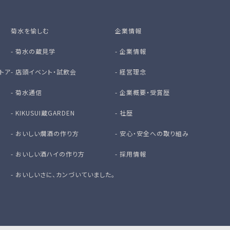
菊水を愉しむ
企業情報
-
菊水の蔵見学
-
企業情報
トア
-
店頭イベント・試飲会
-
経営理念
-
菊水通信
-
企業概要・受賞歴
-
KIKUSUI蔵GARDEN
-
社歴
-
おいしい燗酒の作り方
-
安心・安全への取り組み
-
おいしい酒ハイの作り方
-
採用情報
-
おいしいさに、カンづいていました。