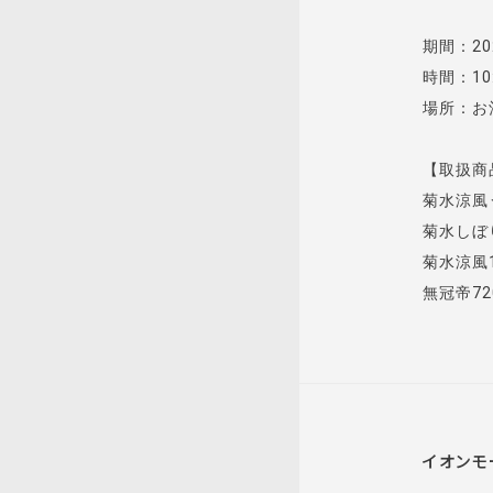
期間：202
時間：10:
場所：お
【取扱商
菊水涼風
菊水しぼ
菊水涼風1
無冠帝72
イオンモ