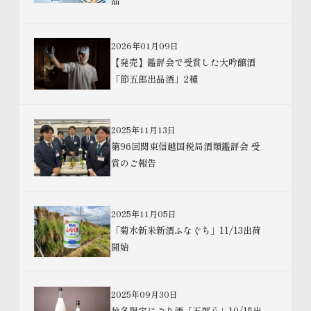
品
2026年01月09日
【発売】鑑評会で受賞した大吟醸酒
「節五郎出品酒」2種
2025年11月13日
第96回関東信越国税局酒類鑑評会 受
賞のご報告
2025年11月05日
「菊水新米新酒ふなぐち」11/13出荷
開始
2025年09月30日
秋冬限定にごり酒「五郎八」10/15出