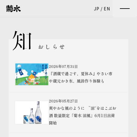
JP
/
EN
おしらせ
2026年07月31日
『酒蔵で過ごす、夏休み』やさい市
や蔵元かき氷、風鈴作り体験も
2026年05月27日
爽やかな風のように ”涼“をはこぶお
酒 数量限定「菊水 涼風」6月1日出荷
開始