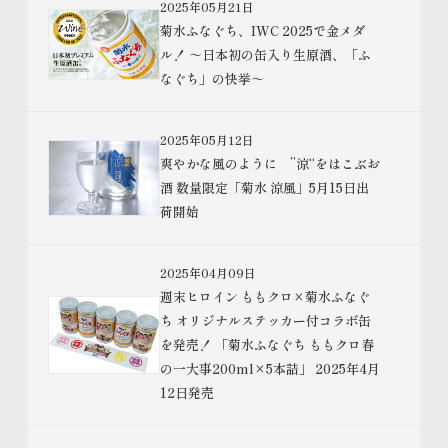
2025年05月21日
菊水ふなぐち、IWC 2025で金メダ
ル！ ～日本初の缶入り生原酒、「ふ
なぐち」の快挙～
2025年05月12日
爽やかな風のように ”涼“をはこぶお
酒 数量限定「菊水 涼風」5月15日出
荷開始
2025年04月09日
週末ヒロイン ももクロ×菊水ふなぐ
ち オリジナルステッカー付コラボ缶
を発売！ 「菊水ふなぐち ももクロ春
の一大事200ml×5本詰」 2025年4月
12日発売