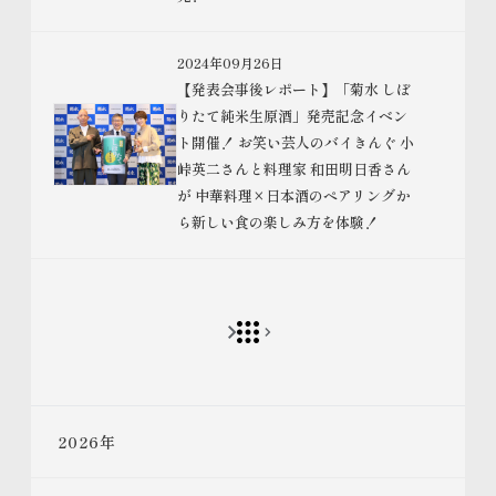
2024年09月26日
【発表会事後レポート】「菊水 しぼ
りたて純米生原酒」発売記念イベン
ト開催！ お笑い芸人のバイきんぐ 小
峠英二さんと料理家 和田明日香さん
が 中華料理×日本酒のペアリングか
ら新しい食の楽しみ方を体験！
2026
年