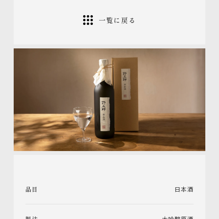
一覧に戻る
品目
日本酒
製法
大吟醸原酒