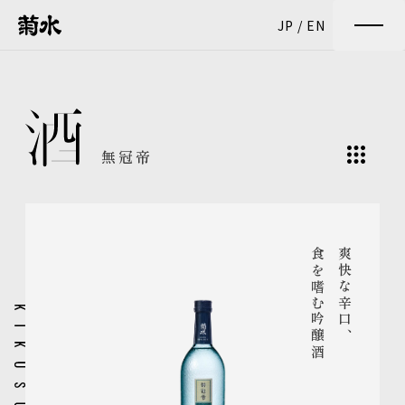
JP
/
EN
無冠帝
食を嗜む吟醸酒
爽快な辛口、