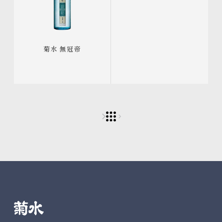
菊水 無冠帝